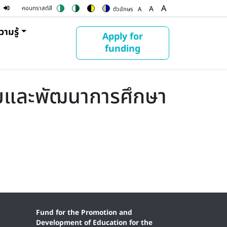
ser account menu
A
A
คอนทราสต์สี
ตัวอักษร
A
Switch to color theme
Switch to high contrast theme
Switch to high visibility theme
Switch to soft theme
Set font size to 100%
Set font size to 125%
Set font size to
ามรู้
Apply for
funding
ริมและพัฒนาการศึกษา
Fund for the Promotion and
Development of Education for the