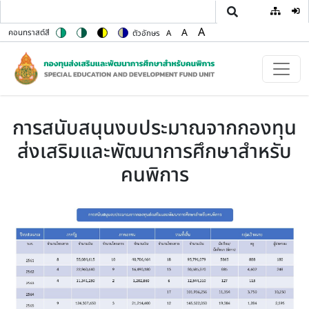
User
ข้ามไปยังเนื้อหาหลัก
A
A
คอนทราสต์สี
ตัวอักษร
A
Switch to color theme
Switch to high contrast theme
Switch to high visibility theme
Switch to soft theme
Set font size to 100%
Set font size to 125%
Set font size to 150%
การสนับสนุนงบประมาณจากกองทุน
ส่งเสริมและพัฒนาการศึกษาสำหรับ
คนพิการ