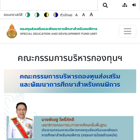
User
ข้ามไปยังเนื้อหาหลัก
A
A
คอนทราสต์สี
ตัวอักษร
A
Switch to color theme
Switch to high contrast theme
Switch to high visibility theme
Switch to soft theme
Set font size to 100%
Set font size to 125%
Set font size to 150%
คณะกรรมการบริหารกองทุนฯ