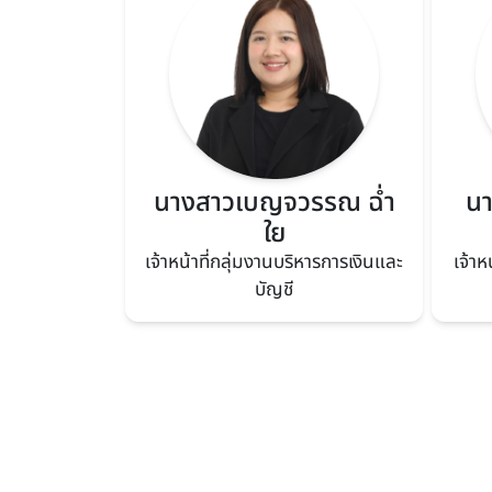
นางสาวเบญจวรรณ ฉ่ำ
นา
ใย
เจ้าหน้าที่กลุ่มงานบริหารการเงินและ
เจ้า
บัญชี