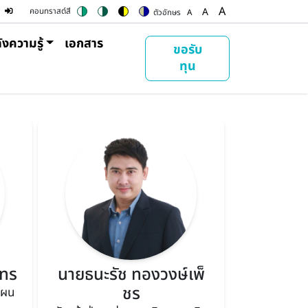
ser account menu
A
A
คอนทราสต์สี
ตัวอักษร
A
Switch to color theme
Switch to high contrast theme
Switch to high visibility theme
Switch to soft theme
Set font size to 100%
Set font size to 125%
Set font size to
ังความรู้
เอกสาร
ขอรับ
ทุน
นทร
นายธนะรัช ทองวงษ์เพ็
ชร
แผน