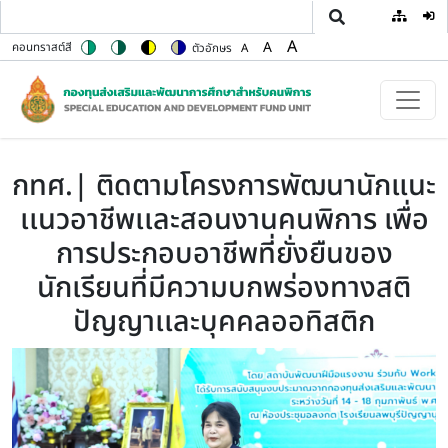
User
ข้ามไปยังเนื้อหาหลัก
A
A
คอนทราสต์สี
ตัวอักษร
A
Switch to color theme
Switch to high contrast theme
Switch to high visibility theme
Switch to soft theme
Set font size to 100%
Set font size to 125%
Set font size to 150%
กทศ.| ติดตามโครงการพัฒนานักแนะ
เเนวอาชีพเเละสอนงานคนพิการ เพื่อ
การประกอบอาชีพที่ยั่งยืนของ
นักเรียนที่มีความบกพร่องทางสติ
ปัญญาเเละบุคคลออทิสติก