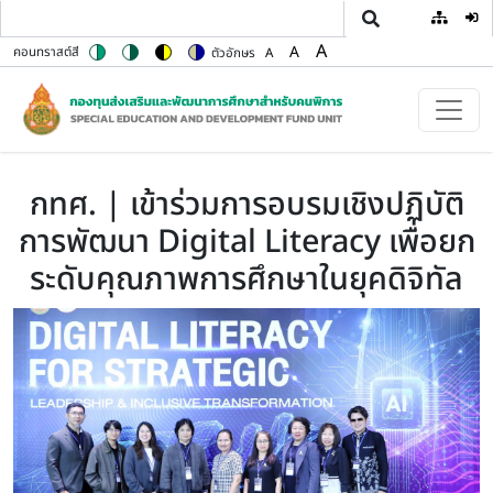
User
ข้ามไปยังเนื้อหาหลัก
A
A
คอนทราสต์สี
ตัวอักษร
A
Switch to color theme
Switch to high contrast theme
Switch to high visibility theme
Switch to soft theme
Set font size to 100%
Set font size to 125%
Set font size to 150%
กทศ. | เข้าร่วมการอบรมเชิงปฏิบัติ
การพัฒนา Digital Literacy เพื่อยก
ระดับคุณภาพการศึกษาในยุคดิจิทัล