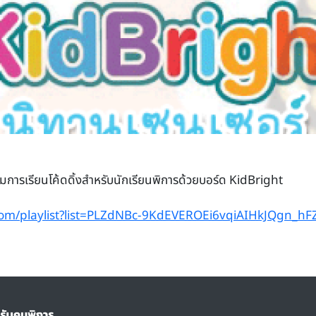
ิมการเรียนโค้ดดิ้งสำหรับนักเรียนพิการด้วยบอร์ด KidBright
com/playlist?list=PLZdNBc-9KdEVEROEi6vqiAIHkJQgn_hF