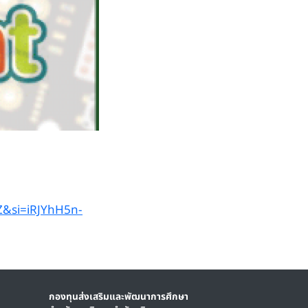
Z&si=iRJYhH5n-
กองทุนส่งเสริมและพัฒนาการศึกษา