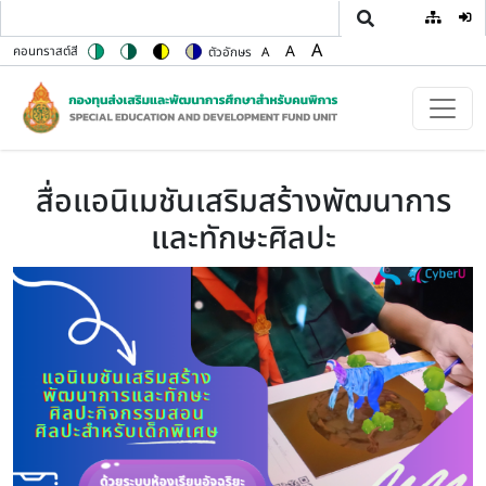
User
ข้ามไปยังเนื้อหาหลัก
A
A
คอนทราสต์สี
ตัวอักษร
A
Switch to color theme
Switch to high contrast theme
Switch to high visibility theme
Switch to soft theme
Set font size to 100%
Set font size to 125%
Set font size to 150%
สื่อแอนิเมชันเสริมสร้างพัฒนาการ
และทักษะศิลปะ